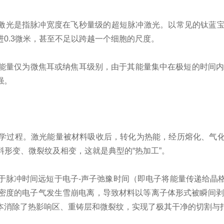
飞秒激光是指脉冲宽度在飞秒量级的超短脉冲激光。以常见的钛蓝
0.3微米，甚至不足以跨越一个细胞的尺度。
能量仅为微焦耳或纳焦耳级别，由于其能量集中在极短的时间内
强。
学过程。激光能量被材料吸收后，转化为热能，经历熔化、气
料形变、微裂纹及相变，这就是典型的“热加工”。
于脉冲时间远短于电子-声子弛豫时间（即电子将能量传递给晶
度的电子气发生雪崩电离，导致材料以等离子体形式被瞬间剥离
本消除了热影响区、重铸层和微裂纹，实现了极其干净的切割与